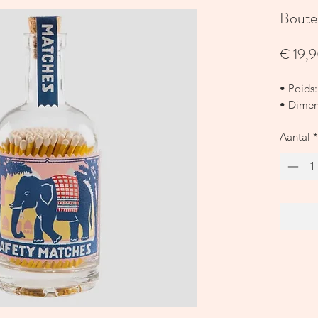
Boutei
€ 19,
• Poids:
• Dimens
Aantal
*