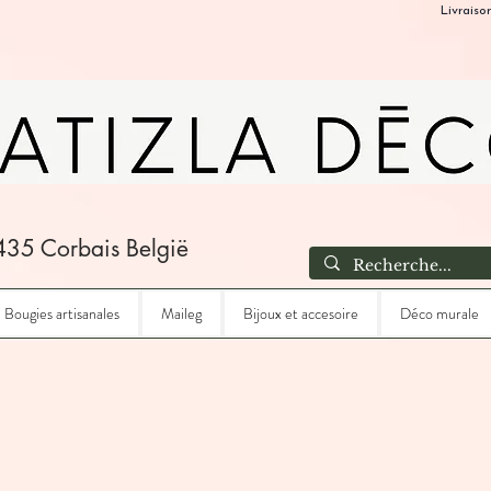
Livraiso
435 Corbais België
Bougies artisanales
Maileg
Bijoux et accesoire
Déco murale