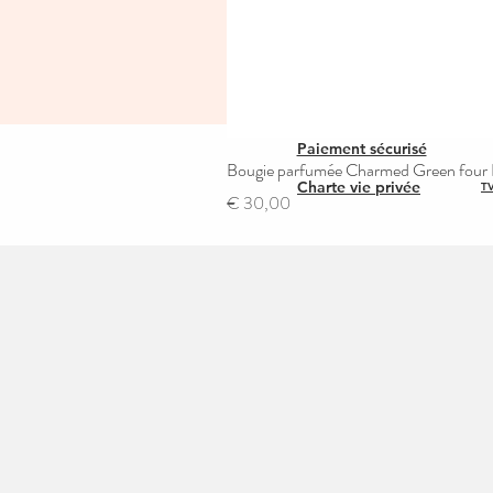
Paiement sécurisé
Bougie parfumée Charmed Green four L
Charte vie privée
TV
Prijs
€ 30,00