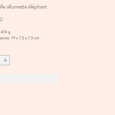
lle allumette éléphant
Prijs
90
 474 g
ions: 19 x 7,5 x 7,5 cm
In winkelwagen